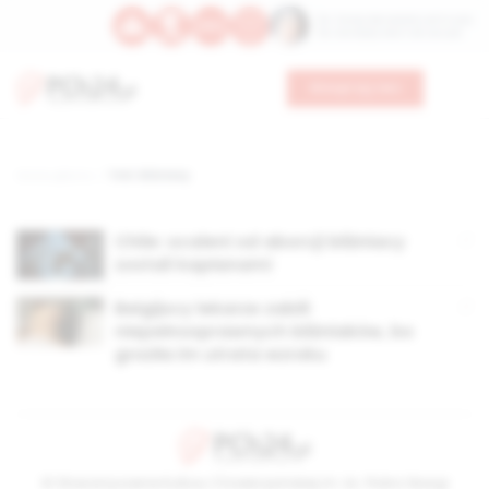
Św. Teresy Benedykty od Krzyża
Św. Kandydy Marii od Jezusa
Wesprzyj nas
Strona główna
TAG: bliźniacy
Chile: ocaleni od aborcji bliźniacy
zostali kapłanami
Belgijscy lekarze zabili
niepełnosprawnych bliźniaków, bo
groziła im utrata wzroku
© Stowarzyszenie Kultury Chrześcijańskiej im. ks. Piotra Skargi