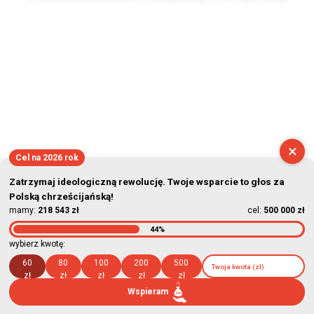
2026-08-09 11:06:46
×
Cel na 2026 rok
Zatrzymaj ideologiczną rewolucję. Twoje wsparcie to głos za
Polską chrześcijańską!
mamy:
218 543 zł
cel:
500 000 zł
44%
wybierz kwotę:
60
80
100
200
500
zł
zł
zł
zł
zł
Wspieram