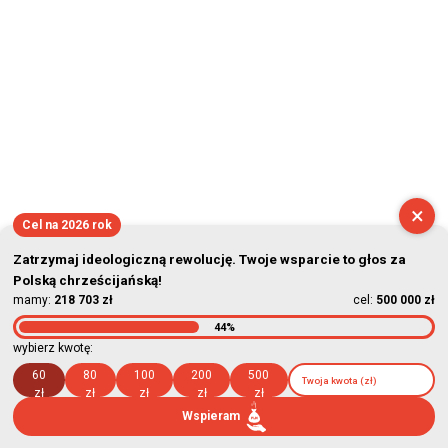
×
Cel na 2026 rok
Zatrzymaj ideologiczną rewolucję. Twoje wsparcie to głos za
Polską chrześcijańską!
mamy:
218 703 zł
cel:
500 000 zł
44%
wybierz kwotę:
60
80
100
200
500
zł
zł
zł
zł
zł
Wspieram