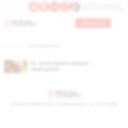
Św. Wawrzyńca, męczennika
Św. Amadeusza Portugalskiego
Wesprzyj nas
Strona główna
TAG: Błażej Kurowski
Św. Anna działa w naszym
sanktuarium
© Stowarzyszenie Kultury Chrześcijańskiej im. ks. Piotra Skargi
2026-08-10 20:27:42