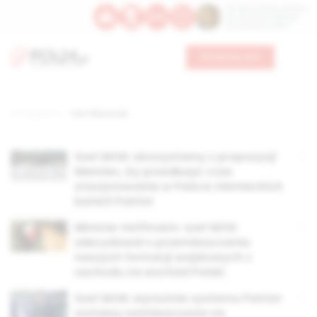
Św. Dominika Guzmana
Św. Emiliana, biskupa
Św. Zefiryna z Malii
Wesprzyj nas
Strona główna
TAG: Błaszczak
Szef MON: skorzystamy z propozycji
Niemiec, by przedłużyć czas
stacjonowania w Polsce niemieckich
baterii Patriot
Minister Hoffmann: szef MON
zdecydował o przemieszczeniu
naszych formacji wojskowych z
zachodu na wschód Polski
Szef MON: wyrzutnie systemu Patriot
zostaną rozmieszczone na