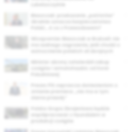
Lubelszczyźnie
Błaszczak: przekazanie „patriotów”
Ukrainie oznacza bezpieczeństwo
Polski… A co z Przewodowem?
Wicepremier Błaszczak w Brukseli: nie
ma żadnego zagrożenia, jeśli chodzi o
wzmocnienie polskich sił zbrojnych
Minister obrony zatwierdził zakup
czołgów i armatohaubic od Korei
Południowej
Prezes PiS zaprzecza doniesieniom o
zmianie premiera: „nie ma w tym
ziarna prawdy”
Polska Grupa Zbrojeniowa będzie
współpracować z Hyundaiem w
produkcji czołgów
Prezes Kaczyński i minister Błaszczak