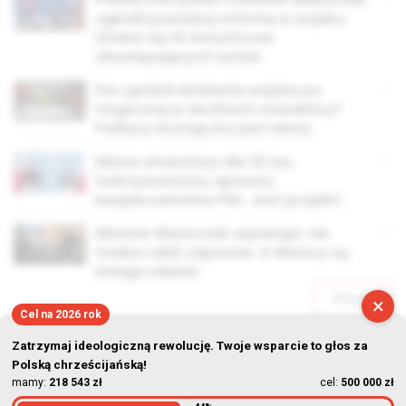
ogłosili poważną reformę w wojsku.
Zmieni się 14 dotychczas
obowiązujących ustaw
Kto opóźnił działania wojska po
tragicznej w skutkach nawałnicy?
Politycy licytują kto jest winny
Niższe emerytury dla 32 tys.
funkcjonariuszy aparatu
bezpieczeństwa PRL. Jest projekt!
Minister Błaszczak uspokaja: nie
trzeba robić zapasów. A Niemcy są
innego zdania
Starsze
×
Cel na 2026 rok
Zatrzymaj ideologiczną rewolucję. Twoje wsparcie to głos za
Polską chrześcijańską!
mamy:
218 543 zł
cel:
500 000 zł