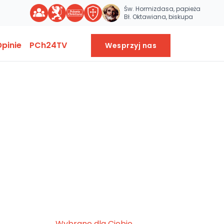
Św. Hormizdasa, papieża
Bł. Oktawiana, biskupa
pinie
PCh24TV
Wesprzyj nas
Wybrane dla Ciebie