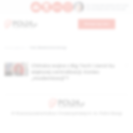
Św. Teresy Benedykty od Krzyża
Św. Kandydy Marii od Jezusa
Wesprzyj nas
Strona główna
TAG: Blackstone Group
Chińska wojna z Big Tech i zwrot ku
większej centralizacji. Koniec
„modernizacji”?
© Stowarzyszenie Kultury Chrześcijańskiej im. ks. Piotra Skargi
2026-08-09 05:09:45