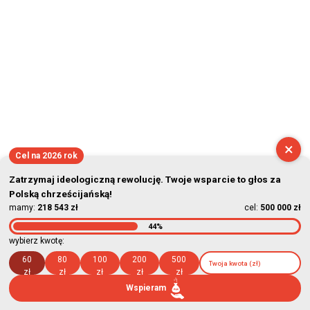
×
Cel na 2026 rok
Zatrzymaj ideologiczną rewolucję. Twoje wsparcie to głos za
Polską chrześcijańską!
mamy:
218 543 zł
cel:
500 000 zł
44%
wybierz kwotę:
60
80
100
200
500
zł
zł
zł
zł
zł
Wspieram