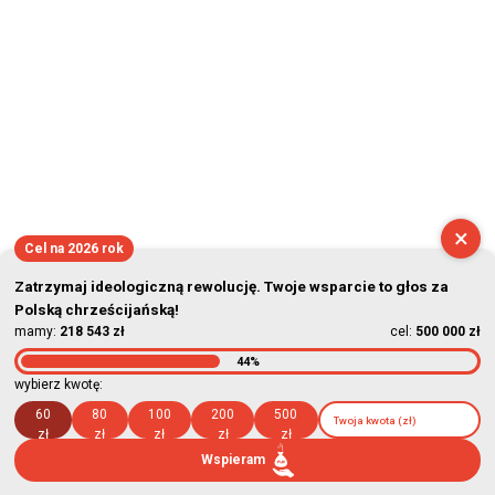
×
Cel na 2026 rok
Zatrzymaj ideologiczną rewolucję. Twoje wsparcie to głos za
Polską chrześcijańską!
mamy:
218 543 zł
cel:
500 000 zł
44%
wybierz kwotę:
60
80
100
200
500
zł
zł
zł
zł
zł
Wspieram