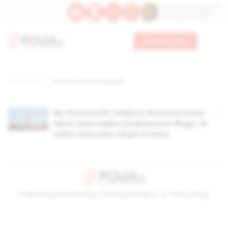
Św. Dominika Guzmana
Św. Emiliana, biskupa
Św. Zefiryna z Malii
Wesprzyj nas
Strona główna
TAG: bł. ks Józef Pawłowski
Bp Piotrowski: miejsce dramatycznie
złych obyczajów pozbawione Boga. W
takim kierunku zdąża Polska
© Stowarzyszenie Kultury Chrześcijańskiej im. ks. Piotra Skargi
2026-08-08 19:34:16