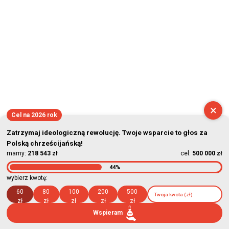
×
Cel na 2026 rok
Zatrzymaj ideologiczną rewolucję. Twoje wsparcie to głos za
Polską chrześcijańską!
mamy:
218 543 zł
cel:
500 000 zł
44%
wybierz kwotę:
60
80
100
200
500
zł
zł
zł
zł
zł
Wspieram