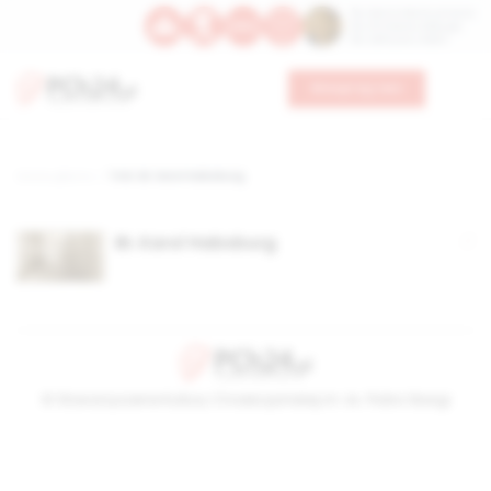
Św. Dominika Guzmana
Św. Emiliana, biskupa
Św. Zefiryna z Malii
Wesprzyj nas
Strona główna
TAG: Bł. Karol Habsburg
Bł. Karol Habsburg
© Stowarzyszenie Kultury Chrześcijańskiej im. ks. Piotra Skargi
2026-08-08 20:33:29