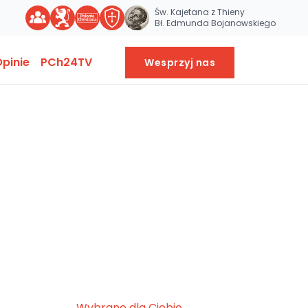
Św. Kajetana z Thieny
Bł. Edmunda Bojanowskiego
pinie
PCh24TV
Wesprzyj nas
Wybrane dla Ciebie