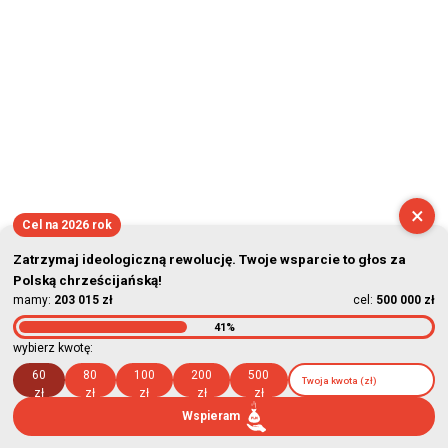
×
Cel na 2026 rok
Zatrzymaj ideologiczną rewolucję. Twoje wsparcie to głos za
Polską chrześcijańską!
mamy:
203 015 zł
cel:
500 000 zł
41%
wybierz kwotę:
60
80
100
200
500
zł
zł
zł
zł
zł
Wspieram