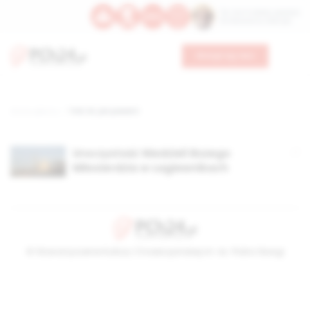
Św. Hormizdasa, papieża
Bł. Oktawiana, biskupa
Wesprzyj nas
Strona główna
TAG: bł. jan paweł II
Uroczystość Niedzieli Bożego
Miłosierdzia w Łagiewnikach
© Stowarzyszenie Kultury Chrześcijańskiej im. ks. Piotra Skargi
2026-08-06 03:56:37