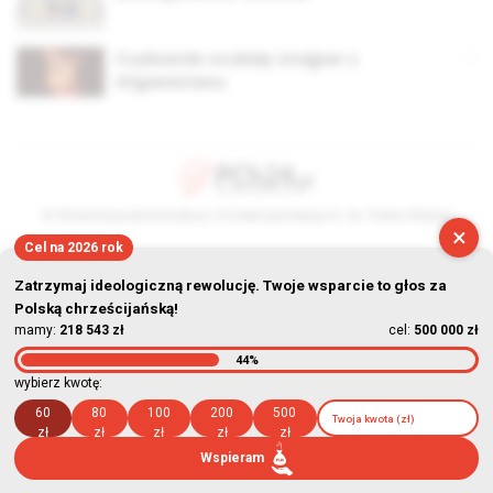
Cudownie ocalały snajper z
Afganistanu
© Stowarzyszenie Kultury Chrześcijańskiej im. ks. Piotra Skargi
×
Cel na 2026 rok
2026-08-08 21:22:16
Zatrzymaj ideologiczną rewolucję. Twoje wsparcie to głos za
Polską chrześcijańską!
mamy:
218 543 zł
cel:
500 000 zł
44%
wybierz kwotę:
60
80
100
200
500
zł
zł
zł
zł
zł
Wspieram