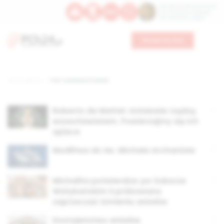
Św. Dominika Guzmana
Św. Emiliana, biskupa
Św. Zefiryna z Malii
Wesprzyj nas
Strona główna
TAG: archanioł michał
Roberto de Mattei: Aniołowie rządzą
wszechświatem. Powierzajmy się ich
opiece
Modlitwa do św. Michała Archanioła
Michalita potwierdza: po Soborze
Watykańskim II próbowano
zaprzeczać istnieniu aniołów
Dostojeństwo aniołów