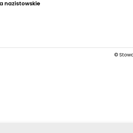
za nazistowskie
© Stowar
2026-08-07