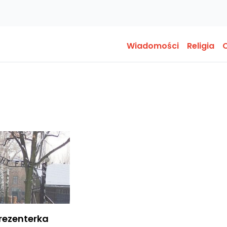
Wiadomości
Religia
O
rezenterka