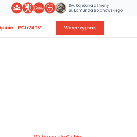
Św. Kajetana z Thieny
Bł. Edmunda Bojanowskiego
pinie
PCh24TV
Wesprzyj nas
Wybrane dla Ciebie