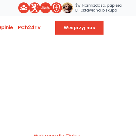
Św. Hormizdasa, papieża
Bł. Oktawiana, biskupa
pinie
PCh24TV
Wesprzyj nas
Wybrane dla Ciebie