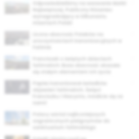
Odpowiedzieliśmy na wezwanie Matki
Najświętszej. Publiczny Różaniec
wynagradzający w kilkunastu
miastach Polski
Liczna obecność Polaków na
uroczystościach kanonizacyjnych w
Fatimie
Franciszek o świętych dzieciach
fatimskich: Boża obecność okazała
się stałym elementem ich życia
Papież kanonizował świadków
objawień fatimskich. Święci
Franciszku i Hiacynto, módlcie się za
nami!
Polacy wśród najliczniejszych
zagranicznych pielgrzymów do
sanktuarium fatimskiego
Książki siostry Łucji są