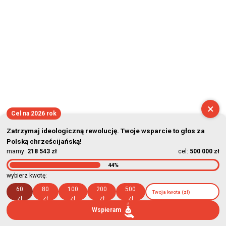
×
Cel na 2026 rok
Zatrzymaj ideologiczną rewolucję. Twoje wsparcie to głos za
Polską chrześcijańską!
mamy:
218 543 zł
cel:
500 000 zł
44%
wybierz kwotę:
60
80
100
200
500
zł
zł
zł
zł
zł
Wspieram