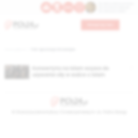
Św. Dominika Guzmana
Św. Emiliana, biskupa
Św. Zefiryna z Malii
Wesprzyj nas
Strona główna
TAG: apostazja chrześcijan
Konwertyta na islam wzywa do
używania siły w walce o islam
© Stowarzyszenie Kultury Chrześcijańskiej im. ks. Piotra Skargi
2026-08-08 21:39:42