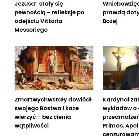
Jezusa” stały się
Wniebowzięc
pewnością – refleksje po
prawdą doty
odejściu Vittoria
Bożej
Messoriego
Zmartwychwstały dowiódł
Kardynał za
swojego Bóstwa i każe
wykładów o 
wierzyć – bez cienia
przedmałżeń
wątpliwości
Primas. Apo
cenzurowan