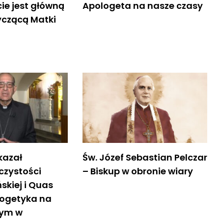
ie jest główną
Apologeta na nasze czasy
czącą Matki
kazał
Św. Józef Sebastian Pelczar
czystości
– Biskup w obronie wiary
skiej i Quas
logetyka na
ym w