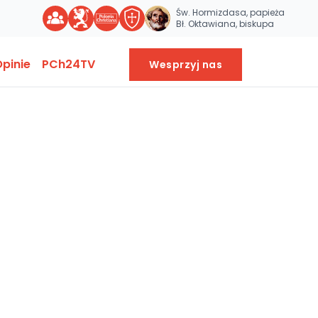
Św. Hormizdasa, papieża
Bł. Oktawiana, biskupa
pinie
PCh24TV
Wesprzyj nas