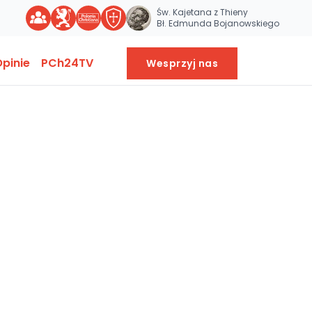
Św. Kajetana z Thieny
Bł. Edmunda Bojanowskiego
pinie
PCh24TV
Wesprzyj nas