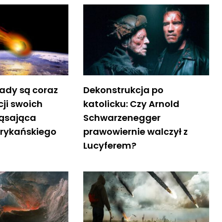
łady są coraz
Dekonstrukcja po
acji swoich
katolicku: Czy Arnold
ząsająca
Schwarzenegger
rykańskiego
prawowiernie walczył z
Lucyferem?