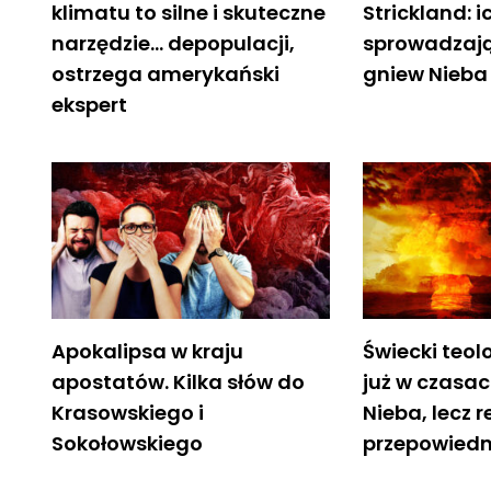
klimatu to silne i skuteczne
Strickland: 
narzędzie… depopulacji,
sprowadzają
ostrzega amerykański
gniew Nieba
ekspert
Apokalipsa w kraju
Świecki teol
apostatów. Kilka słów do
już w czasa
Krasowskiego i
Nieba, lecz 
Sokołowskiego
przepowiedn