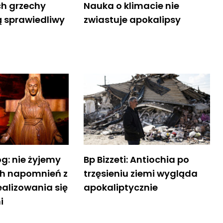
ich grzechy
Nauka o klimacie nie
 sprawiedliwy
zwiastuje apokalipsy
og: nie żyjemy
Bp Bizzeti: Antiochia po
ch napomnień z
trzęsieniu ziemi wygląda
realizowania się
apokaliptycznie
i