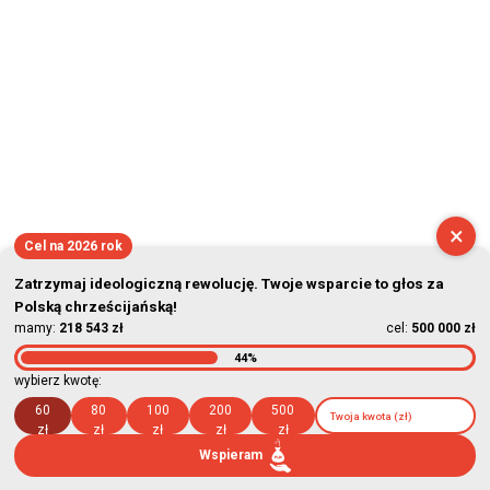
×
Cel na 2026 rok
Zatrzymaj ideologiczną rewolucję. Twoje wsparcie to głos za
Polską chrześcijańską!
mamy:
218 543 zł
cel:
500 000 zł
44%
wybierz kwotę:
60
80
100
200
500
zł
zł
zł
zł
zł
Wspieram