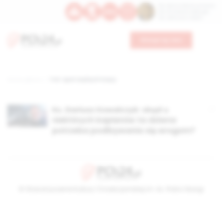
Św. Dominika Guzmana
Św. Emiliana, biskupa
Św. Zefiryna z Malii
Wesprzyj nas
Strona główna
TAG: apel zwykłych księży
Ks. Dariusz Kowalczyk: skąd u
niektórych kapłanów ta dziwna
potrzeba podlizywania się wrogom?
© Stowarzyszenie Kultury Chrześcijańskiej im. ks. Piotra Skargi
2026-08-08 20:55:19