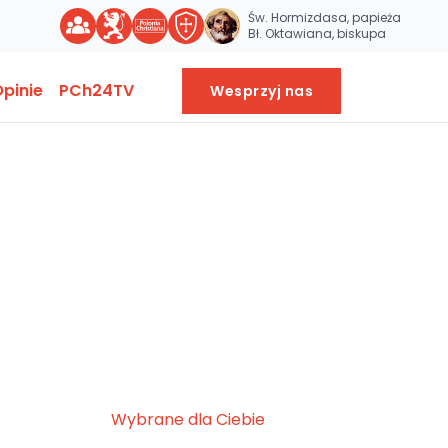
Św. Hormizdasa, papieża
Bł. Oktawiana, biskupa
pinie
PCh24TV
Wesprzyj nas
Wybrane dla Ciebie