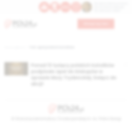
Św. Dominika Guzmana
Św. Emiliana, biskupa
Św. Zefiryna z Malii
Wesprzyj nas
Strona główna
TAG: apel polskich katolików
Ponad 13 tysięcy polskich katolików
podpisało apel do biskupów w
sprawie Mszy Trydenckiej. Dołącz do
akcji!
© Stowarzyszenie Kultury Chrześcijańskiej im. ks. Piotra Skargi
2026-08-08 21:33:47