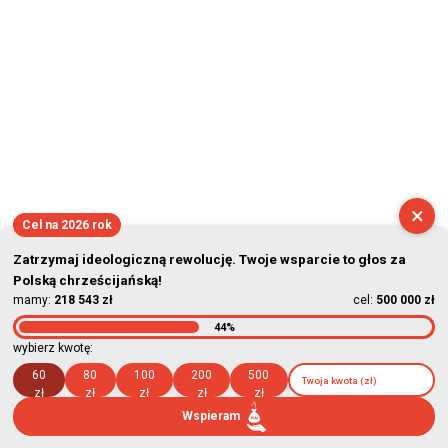
×
Cel na 2026 rok
Zatrzymaj ideologiczną rewolucję. Twoje wsparcie to głos za
Polską chrześcijańską!
mamy:
218 543 zł
cel:
500 000 zł
44%
wybierz kwotę:
60
80
100
200
500
zł
zł
zł
zł
zł
Wspieram