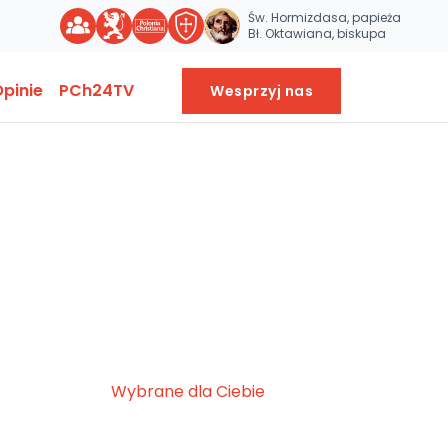
Św. Hormizdasa, papieża
Bł. Oktawiana, biskupa
pinie
PCh24TV
Wesprzyj nas
Wybrane dla Ciebie