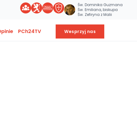
Św. Dominika Guzmana
Św. Emiliana, biskupa
Św. Zefiryna z Malii
pinie
PCh24TV
Wesprzyj nas