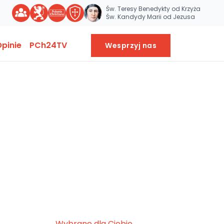
Św. Teresy Benedykty od Krzyża
Św. Kandydy Marii od Jezusa
pinie
PCh24TV
Wesprzyj nas
Wybrane dla Ciebie