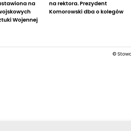
nastawiona na
na rektora. Prezydent
 wojskowych
Komorowski dba o kolegów
tuki Wojennej
© Stowar
2026-08-09