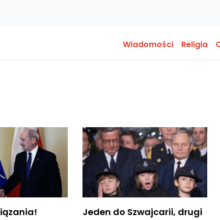
Wiadomości
Religia
O
iązania!
Jeden do Szwajcarii, drugi