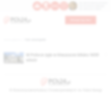
Św. Dominika Guzmana
Św. Emiliana, biskupa
Św. Zefiryna z Malii
Wesprzyj nas
Strona główna
TAG: anuncjatki
W Polsce żyje w klauzurze blisko 1400
sióstr
© Stowarzyszenie Kultury Chrześcijańskiej im. ks. Piotra Skargi
2026-08-08 10:28:06