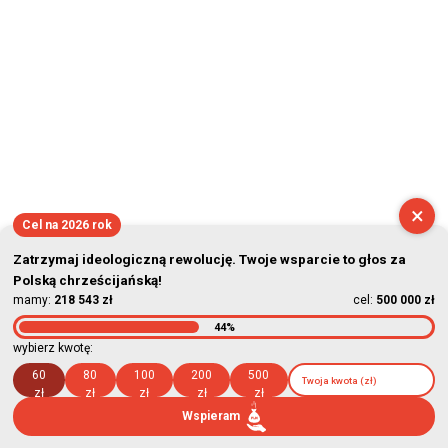
×
Cel na 2026 rok
Zatrzymaj ideologiczną rewolucję. Twoje wsparcie to głos za
Polską chrześcijańską!
mamy:
218 543 zł
cel:
500 000 zł
44%
wybierz kwotę:
60
80
100
200
500
zł
zł
zł
zł
zł
Wspieram