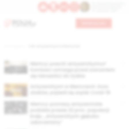
Św. Dominika Guzmana
Św. Emiliana, biskupa
Św. Zefiryna z Malii
Wesprzyj nas
Strona główna
TAG: antysemityzm w Niemczech
Niemcy: powrót antysemityzmu?
Komisarz ostrzega przed szerzeniem
się nienawiści do Żydów
Antysemityzm w Niemczech. Dużo
ataków, pojawił się wątek Covid-19
Niemcy: postawy antysemickie
podziela prawie 22 proc. populacji
kraju. „Antysemityzm głęboko
zakorzeniony”