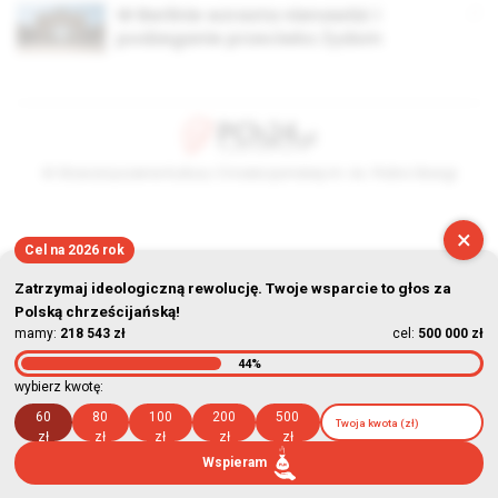
W Berlinie wzrasta nienawiść i
podżeganie przeciwko Żydom
© Stowarzyszenie Kultury Chrześcijańskiej im. ks. Piotra Skargi
2026-08-08 17:31:40
×
Cel na 2026 rok
Zatrzymaj ideologiczną rewolucję. Twoje wsparcie to głos za
Polską chrześcijańską!
mamy:
218 543 zł
cel:
500 000 zł
44%
wybierz kwotę:
60
80
100
200
500
zł
zł
zł
zł
zł
Wspieram