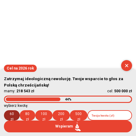
×
Cel na 2026 rok
Zatrzymaj ideologiczną rewolucję. Twoje wsparcie to głos za
Polską chrześcijańską!
mamy:
218 543 zł
cel:
500 000 zł
44%
wybierz kwotę:
60
80
100
200
500
zł
zł
zł
zł
zł
Wspieram