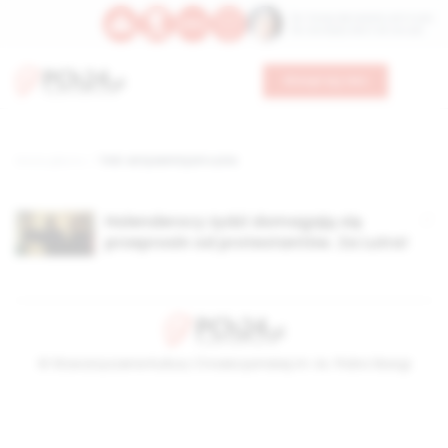
Św. Teresy Benedykty od Krzyża
Św. Kandydy Marii od Jezusa
Wesprzyj nas
Strona główna
TAG: antysemityzm Lutra
Holenderscy żydzi domagają się
przeprosin od protestantów. Za Lutra!
© Stowarzyszenie Kultury Chrześcijańskiej im. ks. Piotra Skargi
2026-08-09 10:52:19