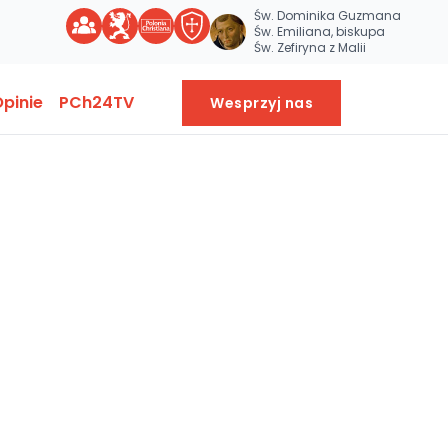
Św. Dominika Guzmana
Św. Emiliana, biskupa
Św. Zefiryna z Malii
pinie
PCh24TV
Wesprzyj nas