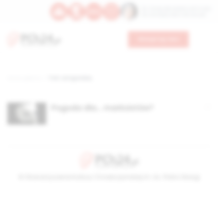
Św. Teresy Benedykty od Krzyża
Św. Kandydy Marii od Jezusa
Wesprzyj nas
Strona główna
TAG: antypolska,
Pogoda dla… marksistów?
© Stowarzyszenie Kultury Chrześcijańskiej im. ks. Piotra Skargi
2026-08-09 14:47:36