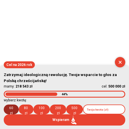
×
Cel na 2026 rok
Zatrzymaj ideologiczną rewolucję. Twoje wsparcie to głos za
Polską chrześcijańską!
mamy:
218 543 zł
cel:
500 000 zł
44%
wybierz kwotę:
60
80
100
200
500
zł
zł
zł
zł
zł
Wspieram