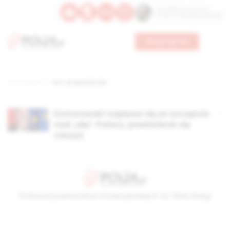
Św. Kajetana z Thieny
Bł. Edmunda Bojanowskiego
Wesprzyj nas
Strona główna
TAG: antypolska ida
Komorowski rozpływa się ze szczęścia
nad „Idą”: Polacy, powinniście się
cieszyć
© Stowarzyszenie Kultury Chrześcijańskiej im. ks. Piotra Skargi
2026-08-07 12:12:14