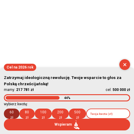
×
Cel na 2026 rok
Zatrzymaj ideologiczną rewolucję. Twoje wsparcie to głos za
Polską chrześcijańską!
mamy:
217 781 zł
cel:
500 000 zł
44%
wybierz kwotę:
60
80
100
200
500
zł
zł
zł
zł
zł
Wspieram