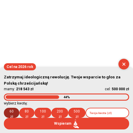
×
Cel na 2026 rok
Zatrzymaj ideologiczną rewolucję. Twoje wsparcie to głos za
Polską chrześcijańską!
mamy:
218 543 zł
cel:
500 000 zł
44%
wybierz kwotę:
60
80
100
200
500
zł
zł
zł
zł
zł
Wspieram