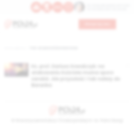
Św. Teresy Benedykty od Krzyża
Św. Kandydy Marii od Jezusa
Wesprzyj nas
Strona główna
TAG: antykatolickie kłamstwa
Ks. prof. Dariusz Kowalczyk: na
atakowaniu Kościoła można sporo
zarobić. Ale przyszłość i tak należy do
Baranka
© Stowarzyszenie Kultury Chrześcijańskiej im. ks. Piotra Skargi
2026-08-09 11:12:09