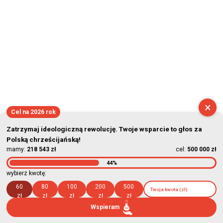
×
Cel na 2026 rok
Zatrzymaj ideologiczną rewolucję. Twoje wsparcie to głos za
Polską chrześcijańską!
mamy:
218 543 zł
cel:
500 000 zł
44%
wybierz kwotę:
60
80
100
200
500
zł
zł
zł
zł
zł
Wspieram