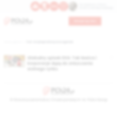
Św. Kajetana z Thieny
Bł. Edmunda Bojanowskiego
Wesprzyj nas
Strona główna
TAG: Antykapitalistyczna agenda
Globalny spisek ESG: Tak lewica i
korporacje dążą do zniszczenia
wolnego rynku
© Stowarzyszenie Kultury Chrześcijańskiej im. ks. Piotra Skargi
2026-08-07 02:15:53