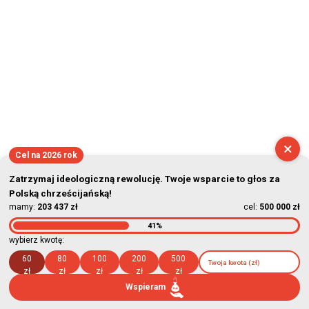
×
Cel na 2026 rok
Zatrzymaj ideologiczną rewolucję. Twoje wsparcie to głos za
Polską chrześcijańską!
mamy:
203 437 zł
cel:
500 000 zł
41%
wybierz kwotę:
60
80
100
200
500
zł
zł
zł
zł
zł
Wspieram