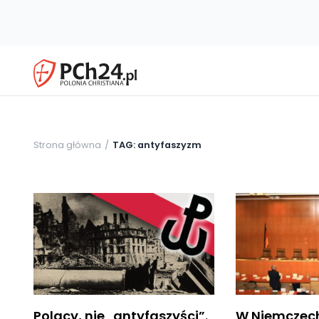
Strona główna
TAG: antyfaszyzm
Polacy, nie „antyfaszyści”.
W Niemczech