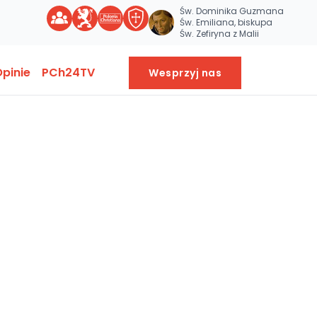
Św. Dominika Guzmana
Św. Emiliana, biskupa
Św. Zefiryna z Malii
pinie
PCh24TV
Wesprzyj nas