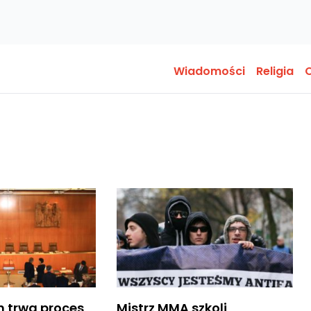
Wiadomości
Religia
O
 trwa proces
Mistrz MMA szkoli