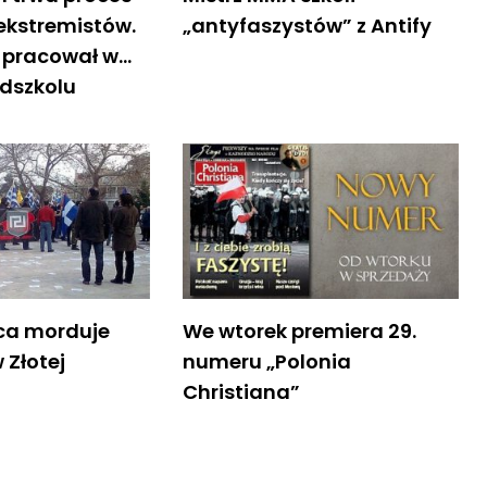
ekstremistów.
„antyfaszystów” z Antify
h pracował w…
edszkolu
ica morduje
We wtorek premiera 29.
Złotej
numeru „Polonia
Christiana”