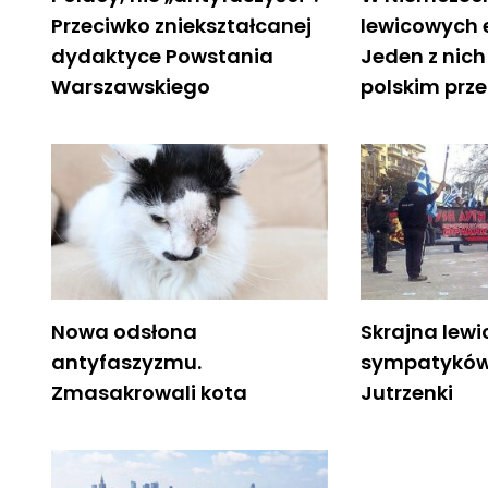
Przeciwko zniekształcanej
lewicowych 
dydaktyce Powstania
Jeden z nic
Warszawskiego
polskim prz
Nowa odsłona
Skrajna lew
antyfaszyzmu.
sympatyków 
Zmasakrowali kota
Jutrzenki