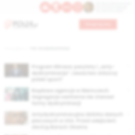
Św. Dominika Guzmana
Św. Emiliana, biskupa
Św. Zefiryna z Malii
Wesprzyj nas
Strona główna
TAG: antydyskryminacja
Program Nitrasa: parytety i „anty-
dyskryminacja”. Lewactwo zniszczy
polski sport?
Rządowa agencja w Niemczech:
Segregacja sanitarna nie stanowi
formy dyskryminacji
Antydyskryminacyjna zbiórka danych
płacowych w USA. Przed odejściem
zlecił ją Barack Obama