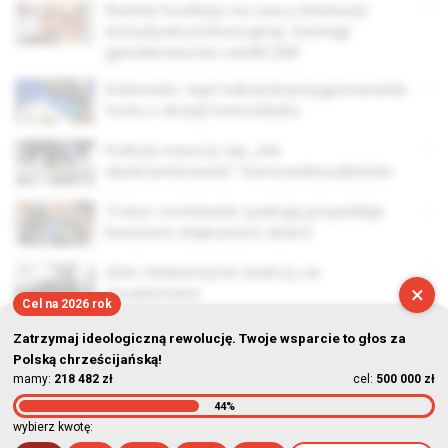
Rośnie Koalicja na rzecz Edukacji
Antydyskryminacyjnej. Szeregi
genderowców zasilił ZNP
Kolorado: sąd nakazał przygotowanie
tortu z okazji homoślubu
Policja nauczy się „nie
dyskryminować” homoseksualistów
Trans-uczniowie zyskują przywileje
kosztem większości dzieci
USA: Uniwersytet walczy ze
×
studentami
Cel na 2026 rok
Zatrzymaj ideologiczną rewolucję. Twoje wsparcie to głos za
Polską chrześcijańską!
mamy:
218 482 zł
cel:
500 000 zł
44%
© Stowarzyszenie Kultury Chrześcijańskiej im. ks. Piotra Skargi
wybierz kwotę:
2026-08-08 06:23:52