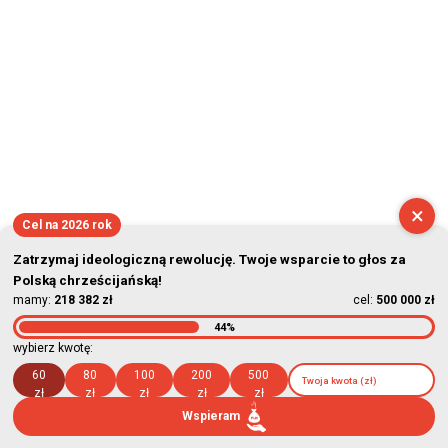
×
Cel na 2026 rok
Zatrzymaj ideologiczną rewolucję. Twoje wsparcie to głos za
Polską chrześcijańską!
mamy:
218 382 zł
cel:
500 000 zł
44%
wybierz kwotę:
60
80
100
200
500
zł
zł
zł
zł
zł
Wspieram