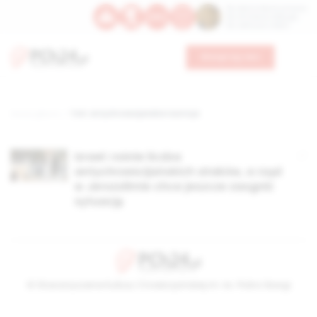
Św. Dominika Guzmana
Św. Emiliana, biskupa
Św. Zefiryna z Malii
Wesprzyj nas
Strona główna
TAG: antychrześcijańskie nastroje
Izrael: rośnie liczba
antychrześcijańskich ataków, a rząd
w Jerozolimie chce jeszcze zaognić
sytuację
© Stowarzyszenie Kultury Chrześcijańskiej im. ks. Piotra Skargi
2026-08-08 02:37:07