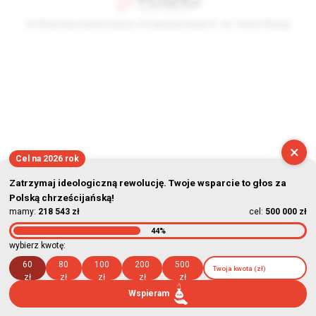
© Stowarzyszenie Kultury Chrześcijańskiej im. ks. Piotra Skargi
2026-08-08 14:03:38
×
Cel na 2026 rok
Zatrzymaj ideologiczną rewolucję. Twoje wsparcie to głos za
Polską chrześcijańską!
mamy:
218 543 zł
cel:
500 000 zł
44%
wybierz kwotę:
60
80
100
200
500
zł
zł
zł
zł
zł
Wspieram