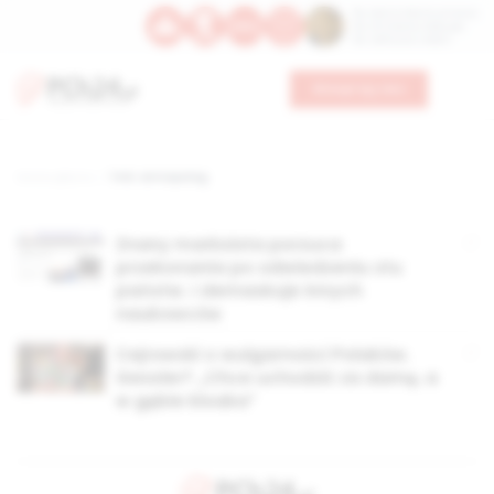
Św. Dominika Guzmana
Św. Emiliana, biskupa
Św. Zefiryna z Malii
Wesprzyj nas
Strona główna
TAG: antropolog
Znany marksista porzuca
przekonania po odwiedzeniu stu
państw. I demaskuje innych
naukowców
Cejrowski o wulgarności Polaków.
Gessler? „Chce uchodzić za damę, a
w gębie kloaka”