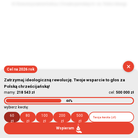
© Stowarzyszenie Kultury Chrześcijańskiej im. ks. Piotra Skargi
2026-08-08 14:50:01
×
Cel na 2026 rok
Zatrzymaj ideologiczną rewolucję. Twoje wsparcie to głos za
Polską chrześcijańską!
mamy:
218 543 zł
cel:
500 000 zł
44%
wybierz kwotę:
60
80
100
200
500
zł
zł
zł
zł
zł
Wspieram