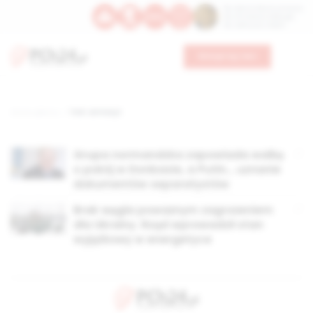
Św. Dominika Guzmana
Św. Emiliana, biskupa
Św. Zefiryna z Malii
Wesprzyj nas
Strona główna
TAG: antracyt
Grupa normandzka zapowiada walkę
o pokój w Donbasie, a Putin… uznanie
dokumentów separatystów
Brak węgla poważnym zagrożeniem
dla Ukrainy. Rząd wprowadził stan
wyjątkowy w energetyce