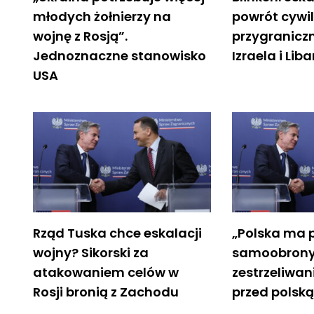
młodych żołnierzy na
powrót cywi
wojnę z Rosją”.
przygranicz
Jednoznaczne stanowisko
Izraela i Lib
USA
Rząd Tuska chce eskalacji
„Polska ma 
wojny? Sikorski za
samoobrony”
atakowaniem celów w
zestrzeliwan
Rosji bronią z Zachodu
przed polską