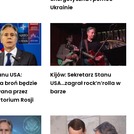
Ukrainie
anu USA:
Kijów: Sekretarz Stanu
 broń będzie
USA…zagrał rock’n’rolla w
ana przez
barze
ytorium Rosji