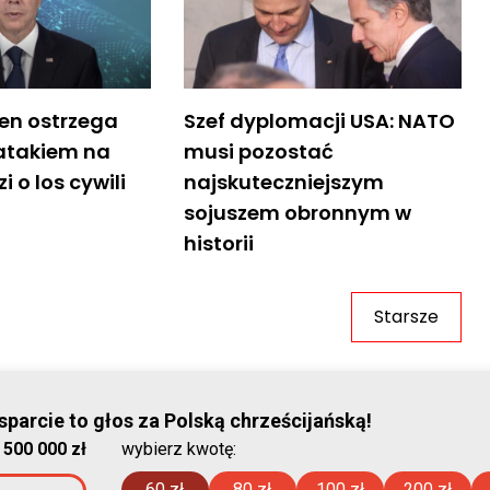
ken ostrzega
Szef dyplomacji USA: NATO
 atakiem na
musi pozostać
 o los cywili
najskuteczniejszym
sojuszem obronnym w
historii
Starsze
© Stowar
parcie to głos za Polską chrześcijańską!
:
500 000 zł
wybierz kwotę:
2026-08-08
60 zł
80 zł
100 zł
200 zł