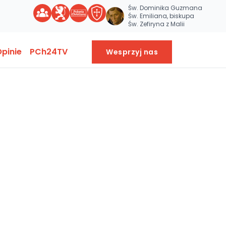
Św. Dominika Guzmana
Św. Emiliana, biskupa
Św. Zefiryna z Malii
pinie
PCh24TV
Wesprzyj nas