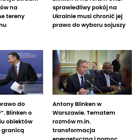
lów na
sprawiedliwy pokój na
ne tereny
Ukrainie musi chronić jej
anu
prawo do wyboru sojuszy
prawo do
Antony Blinken w
. Blinken o
Warszawie. Tematem
iu obiektów
rozmów m.in.
 granicą
transformacja
energetyczna i pomoc