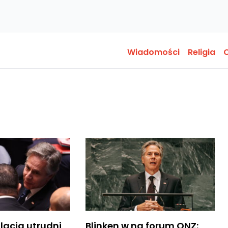
Wiadomości
Religia
O
alacja utrudni
Blinken w na forum ONZ: