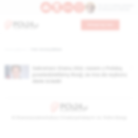
Św. Hormizdasa, papieża
Bł. Oktawiana, biskupa
Wesprzyj nas
Strona główna
TAG: Antony Bliken
Sekretarz Stanu USA: razem z Polską
powiedzieliśmy Rosji, że ma do wyboru
dwie ścieżki
© Stowarzyszenie Kultury Chrześcijańskiej im. ks. Piotra Skargi
2026-08-06 12:08:37