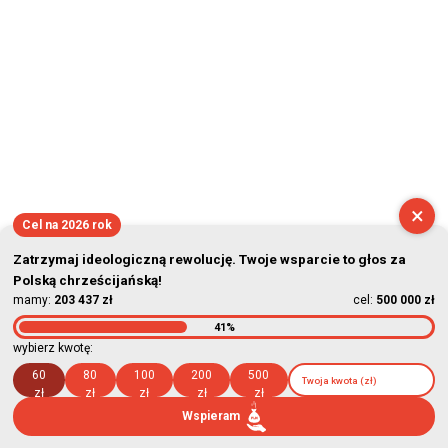
×
Cel na 2026 rok
Zatrzymaj ideologiczną rewolucję. Twoje wsparcie to głos za
Polską chrześcijańską!
mamy:
203 437 zł
cel:
500 000 zł
41%
wybierz kwotę:
60
80
100
200
500
zł
zł
zł
zł
zł
Wspieram