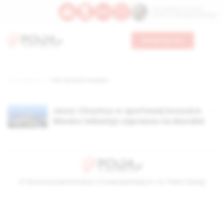
Św. Kajetana z Thieny
Bł. Edmunda Bojanowskiego
Wesprzyj nas
Strona główna
TAG: antonio cassano
Jezus Chrystus w sportowej koszulce.
Włoska telewizja zaprasza na Mundial
© Stowarzyszenie Kultury Chrześcijańskiej im. ks. Piotra Skargi
2026-08-07 06:30:47