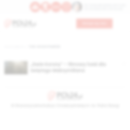
Św. Teresy Benedykty od Krzyża
Św. Kandydy Marii od Jezusa
Wesprzyj nas
Strona główna
TAG: Antoni Pawlicki
„Dwie Korony” – filmowy hołd dla
świętego Maksymiliana
© Stowarzyszenie Kultury Chrześcijańskiej im. ks. Piotra Skargi
2026-08-09 06:12:28