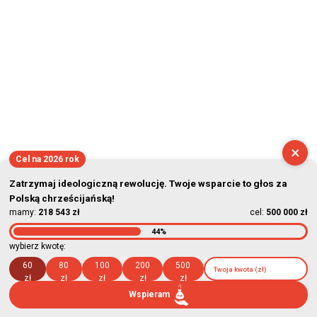
×
Cel na 2026 rok
Zatrzymaj ideologiczną rewolucję. Twoje wsparcie to głos za
Polską chrześcijańską!
mamy:
218 543 zł
cel:
500 000 zł
44%
wybierz kwotę:
60
80
100
200
500
zł
zł
zł
zł
zł
Wspieram