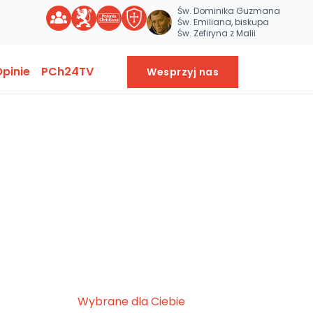
Św. Dominika Guzmana
Św. Emiliana, biskupa
Św. Zefiryna z Malii
pinie
PCh24TV
Wesprzyj nas
Wybrane dla Ciebie