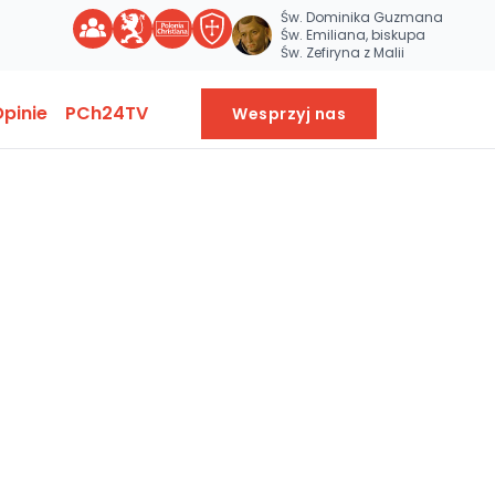
Św. Dominika Guzmana
Św. Emiliana, biskupa
Św. Zefiryna z Malii
pinie
PCh24TV
Wesprzyj nas