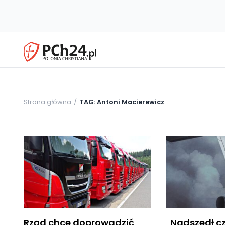
Strona główna
TAG: Antoni Macierewicz
Rząd chce doprowadzić
„Nadszedł cz