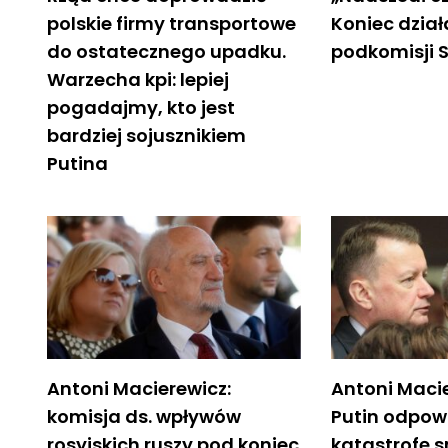
polskie firmy transportowe
Koniec dział
do ostatecznego upadku.
podkomisji 
Warzecha kpi: lepiej
pogadajmy, kto jest
bardziej sojusznikiem
Putina
Antoni Macierewicz:
Antoni Macie
komisja ds. wpływów
Putin odpow
rosyjskich ruszy pod koniec
katastrofę s