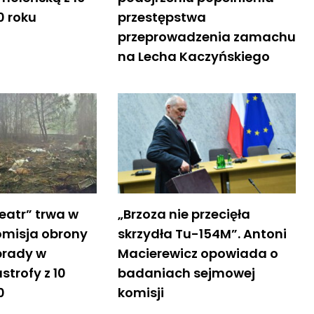
0 roku
przestępstwa
przeprowadzenia zamachu
na Lecha Kaczyńskiego
eatr” trwa w
„Brzoza nie przecięła
omisja obrony
skrzydła Tu-154M”. Antoni
brady w
Macierewicz opowiada o
strofy z 10
badaniach sejmowej
0
komisji