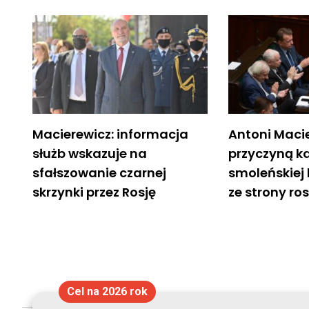
Macierewicz: informacja
Antoni Macie
służb wskazuje na
przyczyną k
sfałszowanie czarnej
smoleńskiej
skrzynki przez Rosję
ze strony ros
Cel na 2026 rok