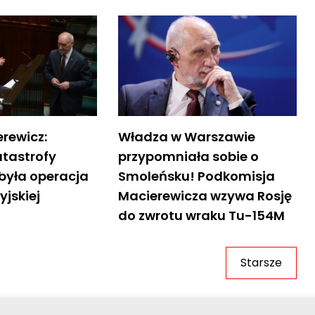
rewicz:
Władza w Warszawie
atastrofy
przypomniała sobie o
 była operacja
Smoleńsku! Podkomisja
yjskiej
Macierewicza wzywa Rosję
do zwrotu wraku Tu-154M
Starsze