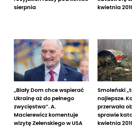
sierpnia
kwietnia 201
„Biały Dom chce wspierać
Smoleński „t
Ukrainę aż do pełnego
najlepsze. K
zwycięstwa”. A.
przerwała o
Macierewicz komentuje
sprawie kata
wizytę Zełenskiego w USA
kwietnia 201