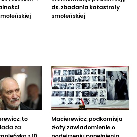
alności
ds. zbadania katastrofy
Smoleńskiej
smoleńskiej
rewicz: to
Macierewicz: podkomisja
iada za
złoży zawiadomienie o
moleńską z 10
podejrzeniu popełnienia