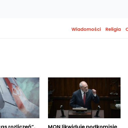
Wiadomości
Religia
O
as rozliczeń”.
MON likwiduje podkomisję