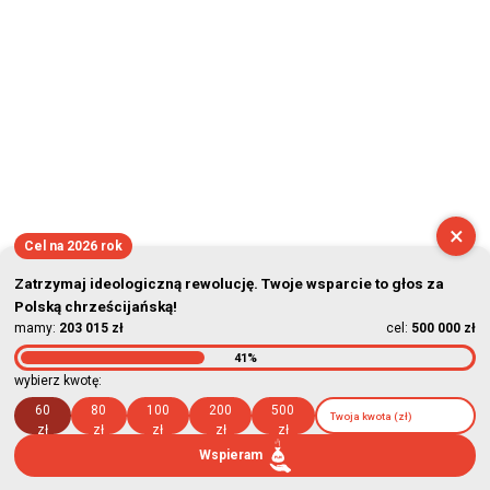
×
Cel na 2026 rok
Zatrzymaj ideologiczną rewolucję. Twoje wsparcie to głos za
Polską chrześcijańską!
mamy:
203 015 zł
cel:
500 000 zł
41%
wybierz kwotę:
60
80
100
200
500
zł
zł
zł
zł
zł
Wspieram