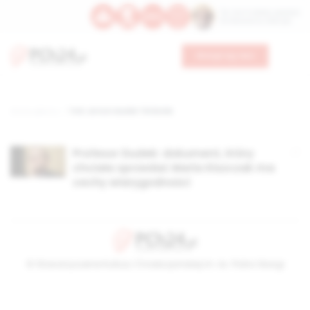
Św. Hormizdasa, papieża
Bł. Oktawiana, biskupa
Wesprzyj nas
Strona główna
TAG: antoni dudek TW Bolek
Profesor Dudek: dokument, który
chciała sprzedać Maria Kiszczak ma
cechy wiarygodności
© Stowarzyszenie Kultury Chrześcijańskiej im. ks. Piotra Skargi
2026-08-06 04:03:24