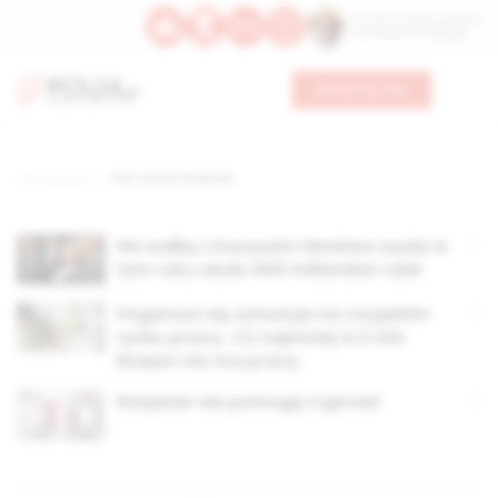
Św. Hormizdasa, papieża
Bł. Oktawiana, biskupa
Wesprzyj nas
Strona główna
TAG: Anton Siłuanow
Na walkę z kryzysem Moskwa wyda w
tym roku około 600 miliardów rubli
Pogarsza się sytuacja na rosyjskim
rynku pracy. Co najmniej 4,3 mln
Rosjan nie ma pracy
Rosjanie nie pomogą Cyprowi