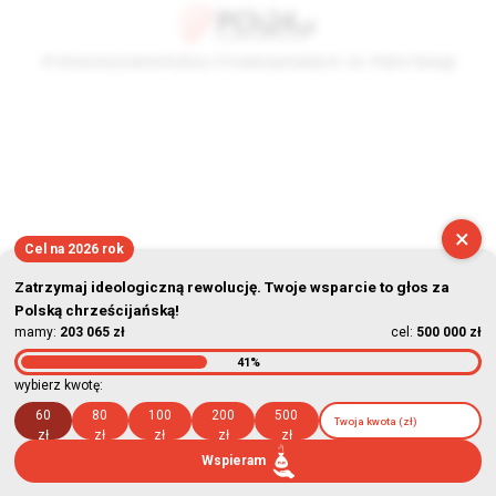
© Stowarzyszenie Kultury Chrześcijańskiej im. ks. Piotra Skargi
2026-08-06 09:57:49
×
Cel na 2026 rok
Zatrzymaj ideologiczną rewolucję. Twoje wsparcie to głos za
Polską chrześcijańską!
mamy:
203 065 zł
cel:
500 000 zł
41%
wybierz kwotę:
60
80
100
200
500
zł
zł
zł
zł
zł
Wspieram