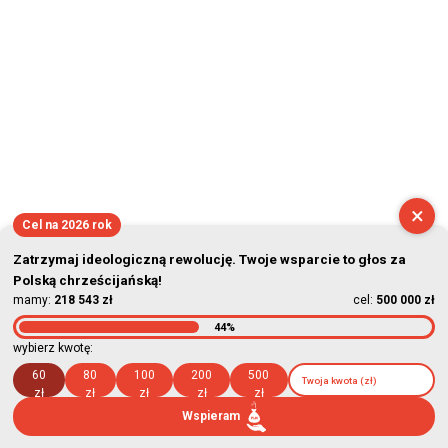
×
Cel na 2026 rok
Zatrzymaj ideologiczną rewolucję. Twoje wsparcie to głos za
Polską chrześcijańską!
mamy:
218 543 zł
cel:
500 000 zł
44%
wybierz kwotę:
60
80
100
200
500
zł
zł
zł
zł
zł
Wspieram