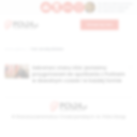
Św. Dominika Guzmana
Św. Emiliana, biskupa
Św. Zefiryna z Malii
Wesprzyj nas
Strona główna
TAG: antoby blinken
Sekretarz stanu USA: jesteśmy
przygotowani do spotkania z Putinem
w dowolnym czasie i w każdej formie
© Stowarzyszenie Kultury Chrześcijańskiej im. ks. Piotra Skargi
2026-08-08 09:45:50