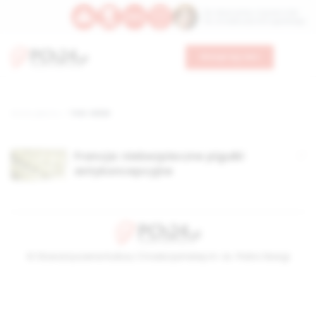
Św. Wawrzyńca, męczennika
Św. Amadeusza Portugalskiego
Wesprzyj nas
Strona główna
TAG: ANSM
Francja: niebezpieczne pigułki
antykoncepcyjne
© Stowarzyszenie Kultury Chrześcijańskiej im. ks. Piotra Skargi
2026-08-10 07:39:20