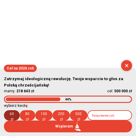
×
Cel na 2026 rok
Zatrzymaj ideologiczną rewolucję. Twoje wsparcie to głos za
Polską chrześcijańską!
mamy:
218 643 zł
cel:
500 000 zł
44%
wybierz kwotę:
60
80
100
200
500
zł
zł
zł
zł
zł
Wspieram