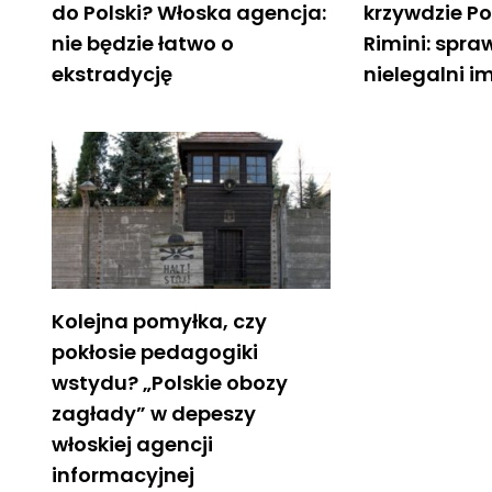
do Polski? Włoska agencja:
krzywdzie P
nie będzie łatwo o
Rimini: spra
ekstradycję
nielegalni i
Kolejna pomyłka, czy
pokłosie pedagogiki
wstydu? „Polskie obozy
zagłady” w depeszy
włoskiej agencji
informacyjnej