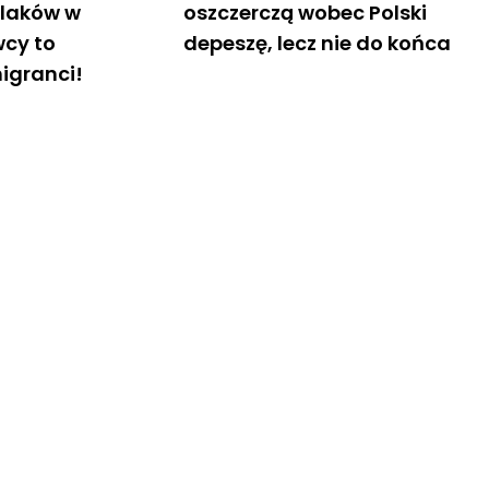
olaków w
oszczerczą wobec Polski
wcy to
depeszę, lecz nie do końca
migranci!