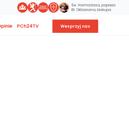
Św. Hormizdasa, papieża
Bł. Oktawiana, biskupa
pinie
PCh24TV
Wesprzyj nas