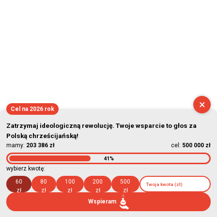
×
Cel na 2026 rok
Zatrzymaj ideologiczną rewolucję. Twoje wsparcie to głos za
Polską chrześcijańską!
mamy:
203 386 zł
cel:
500 000 zł
41%
wybierz kwotę:
60
80
100
200
500
zł
zł
zł
zł
zł
Wspieram