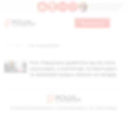
Św. Hormizdasa, papieża
Bł. Oktawiana, biskupa
Wesprzyj nas
Strona główna
TAG: anna piekarska
Prof. Piekarska: jeżeli ktoś się nie chce
zaszczepić, a zachoruje, to niech płaci
te dziesiątki tysięcy złotych za terapię
© Stowarzyszenie Kultury Chrześcijańskiej im. ks. Piotra Skargi
2026-08-06 19:45:11