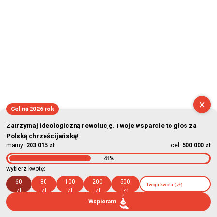
×
Cel na 2026 rok
Zatrzymaj ideologiczną rewolucję. Twoje wsparcie to głos za
Polską chrześcijańską!
mamy:
203 015 zł
cel:
500 000 zł
41%
wybierz kwotę:
60
80
100
200
500
zł
zł
zł
zł
zł
Wspieram