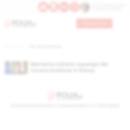
Św. Hormizdasa, papieża
Bł. Oktawiana, biskupa
Wesprzyj nas
Strona główna
TAG: Anna Lührmann
Niemiecka minister uspokaja: Nie
chcemy budować IV Rzeszy
© Stowarzyszenie Kultury Chrześcijańskiej im. ks. Piotra Skargi
2026-08-06 01:55:05