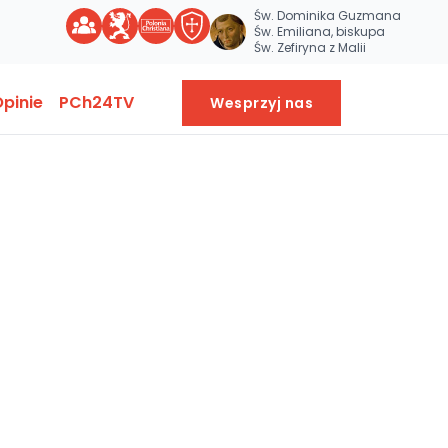
Św. Dominika Guzmana
Św. Emiliana, biskupa
Św. Zefiryna z Malii
pinie
PCh24TV
Wesprzyj nas